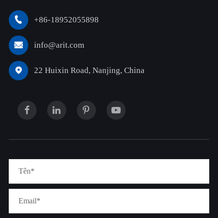
+86-18952055898

info@arit.com

22 Huixin Road, Nanjing, China
