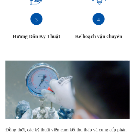
3
4
Hướng Dẫn Kỹ Thuật
Kế hoạch vận chuyển
Đồng thời, các kỹ thuật viên cam kết thu thập và cung cấp phản