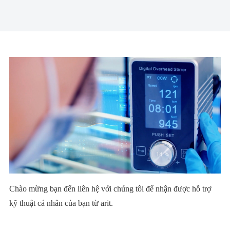
Chào mừng bạn đến liên hệ với chúng tôi để nhận được hỗ trợ
kỹ thuật cá nhân của bạn từ arit.