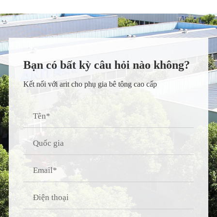
Bạn có bất kỳ câu hỏi nào không?
Kết nối với arit cho phụ gia bê tông cao cấp