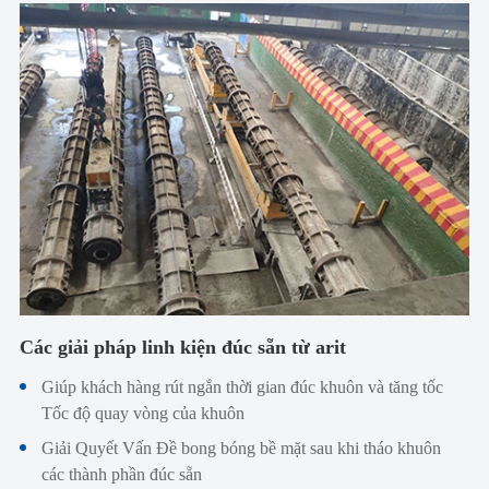
Các giải pháp linh kiện đúc sẵn từ arit
Giúp khách hàng rút ngắn thời gian đúc khuôn và tăng tốc
Tốc độ quay vòng của khuôn
Giải Quyết Vấn Đề bong bóng bề mặt sau khi tháo khuôn
các thành phần đúc sẵn