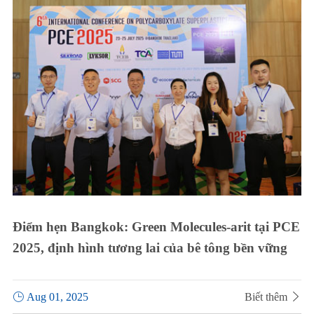
Điểm hẹn Bangkok: Green Molecules-arit tại PCE
2025, định hình tương lai của bê tông bền vững

Aug 01, 2025
Biết thêm
