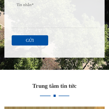
GỬI
Trung tâm tin tức