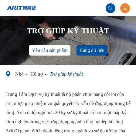


TRỢ GIÚP KỸ THUẬT
Yêu cầu sản phẩm
Bảng dữ liệu

Nhà
Hỗ trợ
Trợ giúp kỹ thuật
Trung Tâm Dịch vụ kỹ thuật là bộ phận chức năng cốt lõi của
arit, được giao nhiệm vụ giải quyết các vấn đề ứng dụng trong bê
tông. Arit có đội ngũ hơn 20 kỹ sư kỹ thuật có hơn một thập kỷ
kinh nghiệm trong việc ứng dụng ngành công nghiệp bê tông.
Arit đã giành được danh tiếng trong ngành và sự tin tưởng của