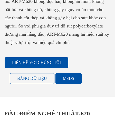
nó. ART-M620 không độc hại, không ăn mòn, không
bắt lửa và không nổ, không gây nguy cơ ăn mòn cho
các thanh cốt thép và không gây hại cho sức khỏe con
người. So với phụ gia duy trì độ sụt polycarboxylate
thương mại hàng đầu, ART-M620 mang lại hiệu suất kỹ
thuật vượt trội và hiệu quả chi phí.
LIÊN HỆ VỚI CHÚNG TÔI
BẢNG DỮ LIỆU
MSDS
ĐẶC ĐIỂM NGHỆ THUẬT-620