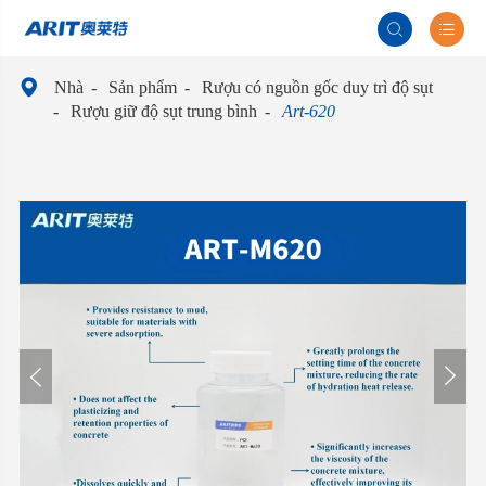



Nhà
Sản phẩm
Rượu có nguồn gốc duy trì độ sụt
Rượu giữ độ sụt trung bình
Art-620

