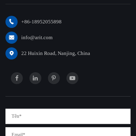
+86-18952055898

info@arit.com

22 Huixin Road, Nanjing, China
