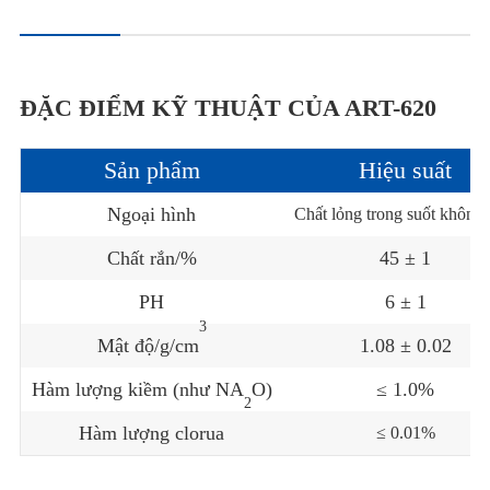
ĐẶC ĐIỂM KỸ THUẬT CỦA ART-620
Sản phẩm
Hiệu suất
Ngoại hình
Chất lỏng trong suốt không
Chất rắn/%
45 ± 1
PH
6 ± 1
3
Mật độ/g/cm
1.08 ± 0.02
Hàm lượng kiềm (như NA
O)
≤ 1.0%
2
Hàm lượng clorua
≤ 0.01%