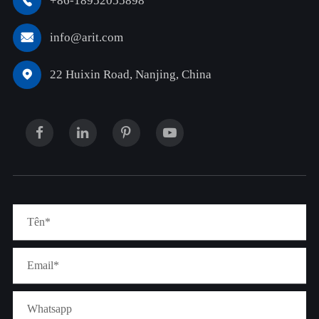
+86-18952055898

info@arit.com

22 Huixin Road, Nanjing, China
