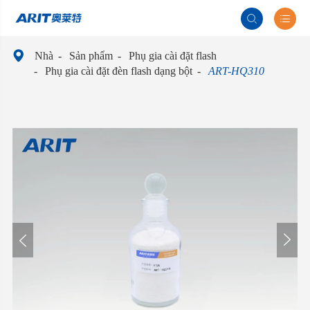



Nhà
Sản phẩm
Phụ gia cài đặt flash
Phụ gia cài đặt đèn flash dạng bột
ART-HQ310

