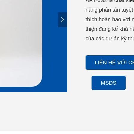
ART-JS2 là chất siê
năng phân tán tuyệt 

thích hoàn hảo với n
thiện đáng kể khả n
của các dự án kỹ th
LIÊN HỆ VỚI 
MSDS