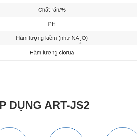
Chất rắn/%
PH
Hàm lượng kiềm (như NA
O)
2
Hàm lượng clorua
P DỤNG ART-JS2