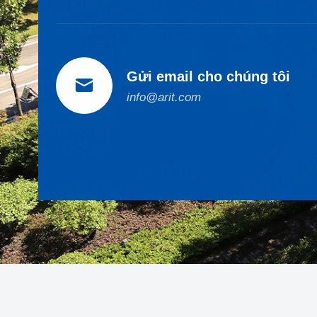
Gửi email cho chúng tôi

info@arit.com