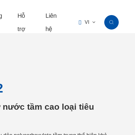
g
Hỗ
Liên

VI

trợ
hệ
2
 nước tầm cao loại tiêu