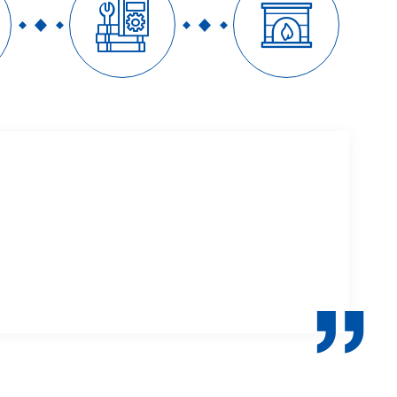


