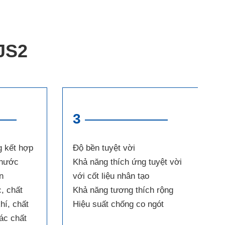
JS2
3
g kết hợp
Độ bền tuyệt vời
 nước
Khả năng thích ứng tuyệt vời
n
với cốt liệu nhân tạo
, chất
Khả năng tương thích rộng
hí, chất
Hiệu suất chống co ngót
ác chất