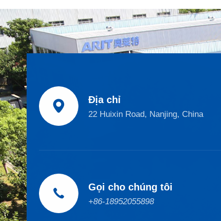
Địa chỉ

22 Huixin Road, Nanjing, China
Gọi cho chúng tôi

+86-18952055898