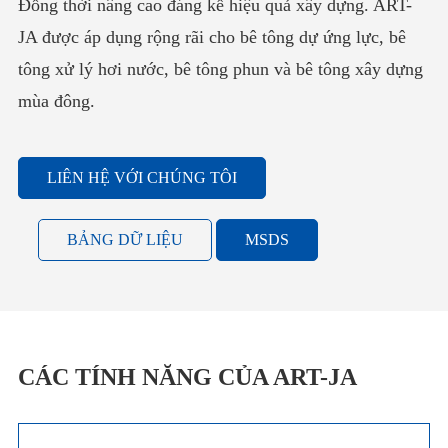
Đồng thời nâng cao đáng kể hiệu quả xây dựng. ART-
JA được áp dụng rộng rãi cho bê tông dự ứng lực, bê
tông xử lý hơi nước, bê tông phun và bê tông xây dựng
mùa đông.
LIÊN HỆ VỚI CHÚNG TÔI
BẢNG DỮ LIỆU
MSDS
CÁC TÍNH NĂNG CỦA ART-JA