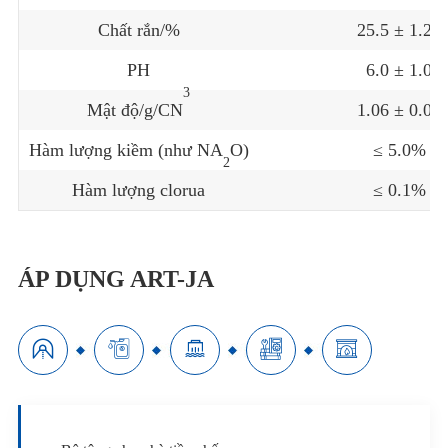
Chất rắn/%
25.5 ± 1.28
PH
6.0 ± 1.0
3
Mật độ/g/CN
1.06 ± 0.02
Hàm lượng kiềm (như NA
O)
≤ 5.0%
2
Hàm lượng clorua
≤ 0.1%
ÁP DỤNG ART-JA




