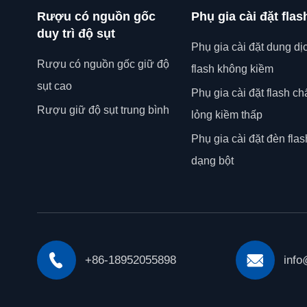
Rượu có nguồn gốc
Phụ gia cài đặt flas
duy trì độ sụt
Phụ gia cài đặt dung dị
Rượu có nguồn gốc giữ độ
flash không kiềm
sụt cao
Phụ gia cài đặt flash ch
Rượu giữ độ sụt trung bình
lỏng kiềm thấp
Phụ gia cài đặt đèn flas
dạng bột


+86-18952055898
info