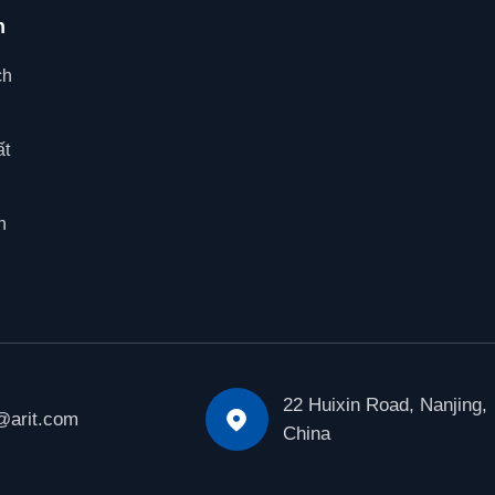
h
ch
ất
h
22 Huixin Road, Nanjing,

@arit.com
China