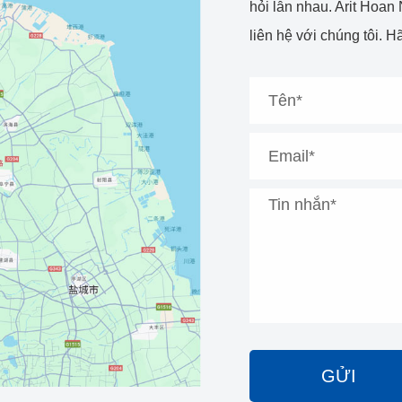
hỏi lẫn nhau. Arit Hoa
liên hệ với chúng tôi. H
GỬI