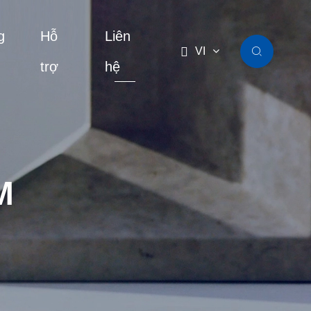
g
Hỗ
Liên

VI

trợ
hệ
M