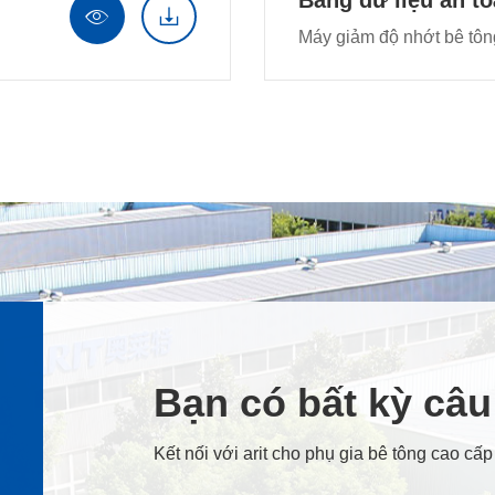
Bảng dữ liệu an t


Máy giảm độ nhớt bê tôn
Bạn có bất kỳ câ
Kết nối với arit cho phụ gia bê tông cao cấp