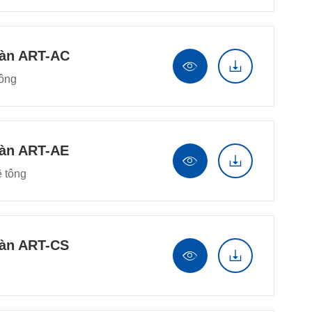
oàn ART-AC


tông
oàn ART-AE


ê tông
oàn ART-CS

