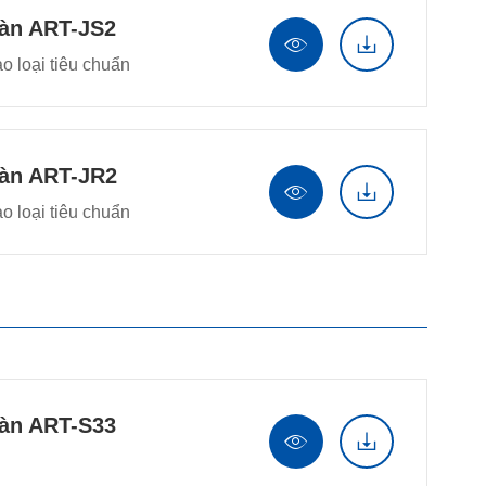
oàn ART-JS2


o loại tiêu chuẩn
oàn ART-JR2


o loại tiêu chuẩn
oàn ART-S33

