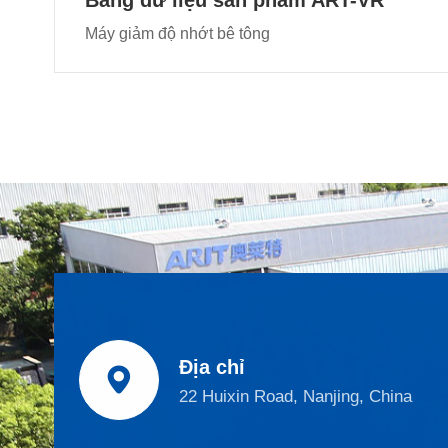
Bảng dữ liệu sản phẩm ART-VR
Máy giảm độ nhớt bê tông
Địa chỉ

22 Huixin Road, Nanjing, China