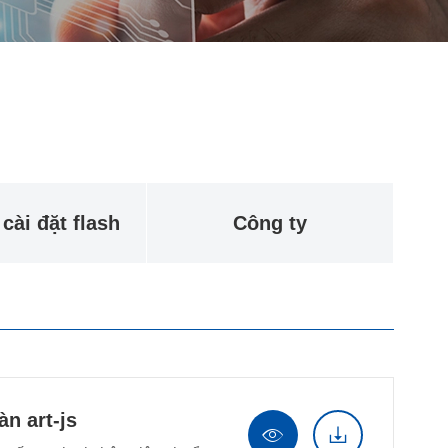
cài đặt flash
Công ty
àn art-js

