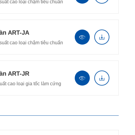
suất cao loại chậm tiêu chuẩn
oàn ART-JA


suất cao loại chậm tiêu chuẩn
oàn ART-JR


ất cao loại gia tốc làm cứng