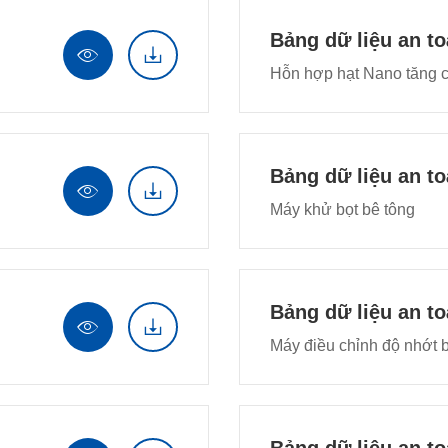
Bảng dữ liệu an t


Hỗn hợp hạt Nano tăng
Bảng dữ liệu an t


Máy khử bọt bê tông
Bảng dữ liệu an t


Máy điều chỉnh độ nhớt 