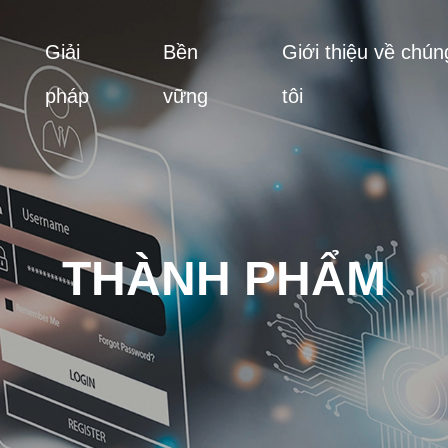
Giải
Bền
Giới thiệu về chún
pháp
vững
tôi
THÀNH PHẨM