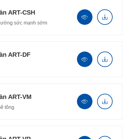
oàn ART-CSH


 cường sức mạnh sớm
oàn ART-DF


oàn ART-VM


bê tông