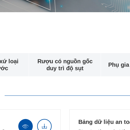
xứ loại
Rượu có nguồn gốc
Phụ gia 
ước
duy trì độ sụt
Bảng dữ liệu an to

