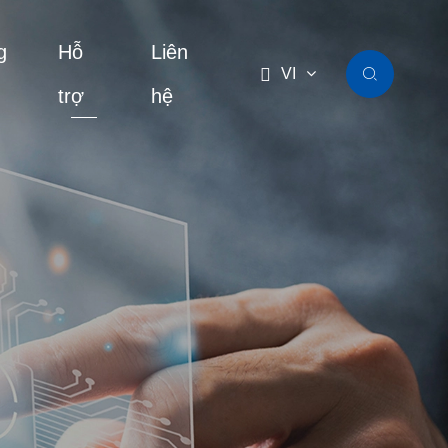
g
Hỗ
Liên

VI

trợ
hệ