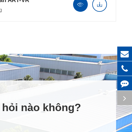
oàn ART-VR


g
u hỏi nào không?